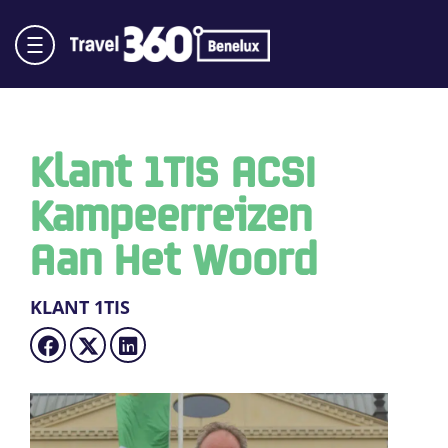
Klant 1TIS ACSI
Kampeerreizen
Aan Het Woord
KLANT 1TIS