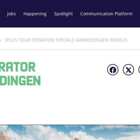
Jobs
Happening
Spotlight
Communication Platform
»
7PLUS TOUR OPERATOR SPECIALE AANBIEDINGEN KROKUS
ERATOR
EDINGEN