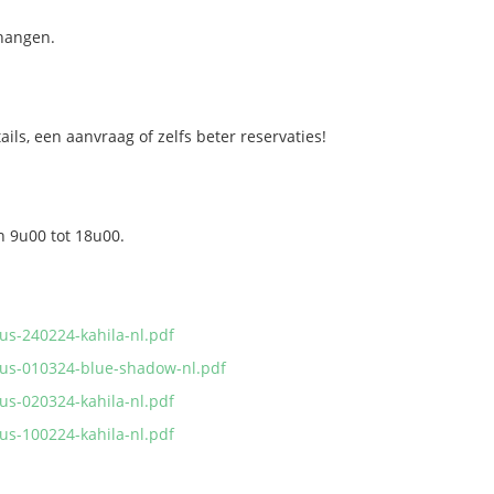
thangen.
ls, een aanvraag of zelfs beter reservaties!
n 9u00 tot 18u00.
us-240224-kahila-nl.pdf
lus-010324-blue-shadow-nl.pdf
us-020324-kahila-nl.pdf
us-100224-kahila-nl.pdf