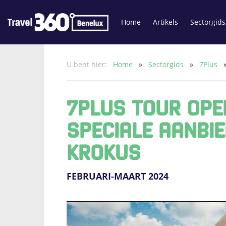
Home
Artikels
Sectorgids
U bent hier:
Home
»
Sectorgids
»
7Plus
7PLUS TOUR OP
SPECIALE AANBI
KROKUS
FEBRUARI-MAART 2024