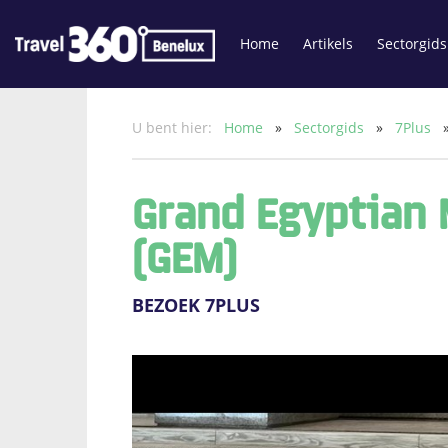
Home
Artikels
Sectorgids
U bent hier:
Home
»
Sectorgids
»
7Plus
Grand Egyptian
(GEM)
BEZOEK 7PLUS