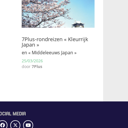
7Plus-rondreizen « Kleurrijk
Japan »
en « Middeleeuws Japan »
25/03/2026
door
7Plus
OCIAL MEDIA