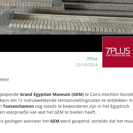
7Plus
23/10/2024
elen!
s geopende
Grand Egyptian Museum (GEM)
te Cairo mochten bezoe
e kans om 12 indrukwekkende tentoonstellingszalen te ontdekken m
an
Toetanchamon
nog steeds te bewonderen zijn in het Egyptisch
en voorproefje van wat het GEM te bieden heeft.
o
is gevlogen wanneer het
GEM
werd geopend, vertelde dat het m