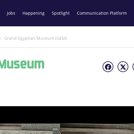
Jobs
Happening
Spotlight
Communication Platform
»
Grand Egyptian Museum (GEM)
 Museum