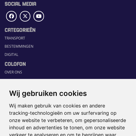
SOCIAL MEDIA
CATEGORIEËN
TRANSPORT
BESTEMMINGEN
DIGITAL
COLOFON
OVER ONS
COMMUNICATION PLATFORM
CONTACT
Wij gebruiken cookies
RUBRIEKEN
Wij maken gebruik van cookies en andere
HOME
tracking-technologieën om uw surfervaring op
SECTORGIDS
onze website te verbeteren, om gepersonaliseerde
JOBS
inhoud en advertenties te tonen, om onze website
HAPPENING
verkeer te analyseren en om te begrijpen waar