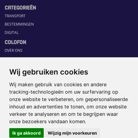
CATEGORIEËN
TRANSPORT
BESTEMMINGEN
DIGITAL
COLOFON
OVER ONS
COMMUNICATION PLATFORM
CONTACT
Wij gebruiken cookies
RUBRIEKEN
Wij maken gebruik van cookies en andere
HOME
tracking-technologieën om uw surfervaring op
SECTORGIDS
onze website te verbeteren, om gepersonaliseerde
JOBS
inhoud en advertenties te tonen, om onze website
HAPPENING
verkeer te analyseren en om te begrijpen waar
onze bezoekers vandaan komen.
©2026 TRAVEL360° |
SITEMAP
|
Ik ga akkoord
Wijzig mijn voorkeuren
DISCLAIMER
|
PRIVACYBELEID
|