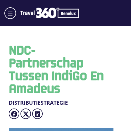
NDC-
Partnerschap
Tussen IndiGo En
Amadeus
DISTRIBUTIESTRATEGIE