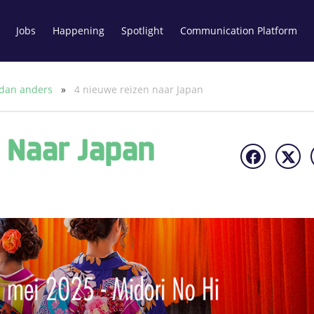
Jobs
Happening
Spotlight
Communication Platform
 dan anders
»
4 nieuwe reizen naar Japan
 Naar Japan