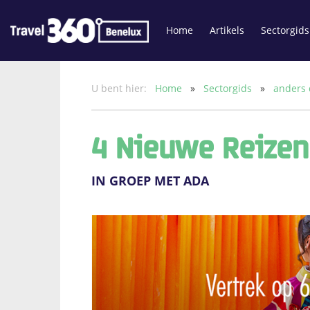
Home
Artikels
Sectorgids
U bent hier:
Home
»
Sectorgids
»
anders
4 Nieuwe Reizen
IN GROEP MET ADA