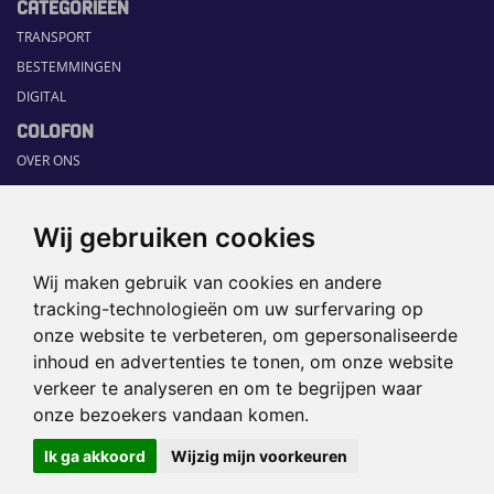
CATEGORIEËN
TRANSPORT
BESTEMMINGEN
DIGITAL
COLOFON
OVER ONS
COMMUNICATION PLATFORM
CONTACT
Wij gebruiken cookies
RUBRIEKEN
Wij maken gebruik van cookies en andere
HOME
tracking-technologieën om uw surfervaring op
SECTORGIDS
onze website te verbeteren, om gepersonaliseerde
JOBS
inhoud en advertenties te tonen, om onze website
HAPPENING
verkeer te analyseren en om te begrijpen waar
onze bezoekers vandaan komen.
©2026 TRAVEL360° |
SITEMAP
|
Ik ga akkoord
Wijzig mijn voorkeuren
DISCLAIMER
|
PRIVACYBELEID
|
COOKIEVOORKEUREN