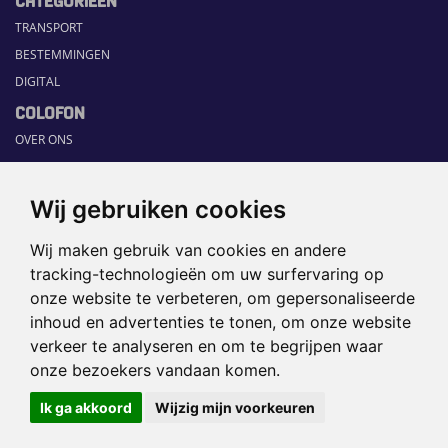
TRANSPORT
BESTEMMINGEN
DIGITAL
COLOFON
OVER ONS
COMMUNICATION PLATFORM
CONTACT
Wij gebruiken cookies
RUBRIEKEN
Wij maken gebruik van cookies en andere
HOME
tracking-technologieën om uw surfervaring op
SECTORGIDS
onze website te verbeteren, om gepersonaliseerde
JOBS
inhoud en advertenties te tonen, om onze website
HAPPENING
verkeer te analyseren en om te begrijpen waar
onze bezoekers vandaan komen.
©2026 TRAVEL360° |
SITEMAP
|
Ik ga akkoord
Wijzig mijn voorkeuren
DISCLAIMER
|
PRIVACYBELEID
|
COOKIEVOORKEUREN