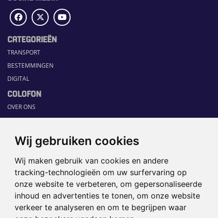
CATEGORIEËN
TRANSPORT
BESTEMMINGEN
DIGITAL
COLOFON
OVER ONS
COMMUNICATION PLATFORM
CONTACT
Wij gebruiken cookies
RUBRIEKEN
Wij maken gebruik van cookies en andere
HOME
tracking-technologieën om uw surfervaring op
SECTORGIDS
onze website te verbeteren, om gepersonaliseerde
JOBS
inhoud en advertenties te tonen, om onze website
HAPPENING
verkeer te analyseren en om te begrijpen waar