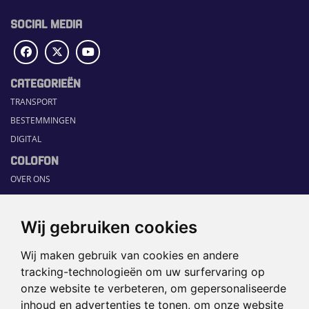
SOCIAL MEDIA
CATEGORIEËN
TRANSPORT
BESTEMMINGEN
DIGITAL
COLOFON
OVER ONS
COMMUNICATION PLATFORM
CONTACT
Wij gebruiken cookies
RUBRIEKEN
Wij maken gebruik van cookies en andere
HOME
tracking-technologieën om uw surfervaring op
SECTORGIDS
onze website te verbeteren, om gepersonaliseerde
JOBS
inhoud en advertenties te tonen, om onze website