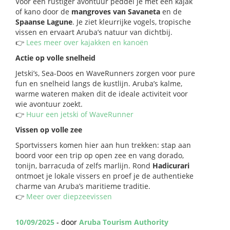
Voor een rustiger avontuur peddel je met een kajak
of kano door de
mangroves van Savaneta
en de
Spaanse Lagune
. Je ziet kleurrijke vogels, tropische
vissen en ervaart Aruba’s natuur van dichtbij.
👉
Lees meer over kajakken en kanoën
Actie op volle snelheid
Jetski’s, Sea-Doos en WaveRunners zorgen voor pure
fun en snelheid langs de kustlijn. Aruba’s kalme,
warme wateren maken dit de ideale activiteit voor
wie avontuur zoekt.
👉
Huur een jetski of WaveRunner
Vissen op volle zee
Sportvissers komen hier aan hun trekken: stap aan
boord voor een trip op open zee en vang dorado,
tonijn, barracuda of zelfs marlijn. Rond
Hadicurari
ontmoet je lokale vissers en proef je de authentieke
charme van Aruba’s maritieme traditie.
👉
Meer over diepzeevissen
10/09/2025
- door
Aruba Tourism Authority