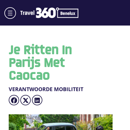
Je Ritten In
Parijs Met
Caocao
VERANTWOORDE MOBILITEIT