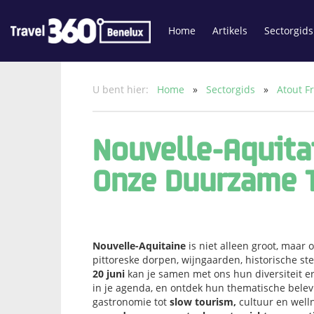
Home
Artikels
Sectorgids
U bent hier:
Home
»
Sectorgids
»
Atout F
Nouvelle-Aquita
Onze Duurzame 
Nouvelle-Aquitaine
is niet alleen groot, maar
pittoreske dorpen, wijngaarden, historische st
20 juni
kan je samen met ons hun diversiteit e
in je agenda, en ontdek hun thematische belev
gastronomie tot
slow tourism,
cultuur en welln