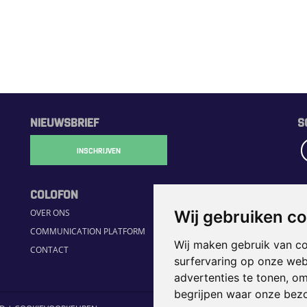
NIEUWSBRIEF
S
INSCHRIJVEN
COLOFON
R
OVER ONS
Wij gebruiken c
H
COMMUNICATION PLATFORM
S
Wij maken gebruik van c
CONTACT
JO
surfervaring op onze web
H
advertenties te tonen, o
begrijpen waar onze bez