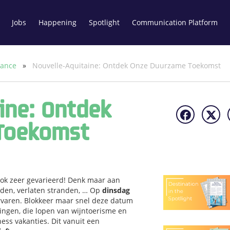
Jobs
Happening
Spotlight
Communication Platform
rance
»
Nouvelle-Aquitaine: Ontdek Onze Duurzame Toekomst
ine: Ontdek
Toekomst
 ook zeer gevarieerd! Denk maar aan
eden, verlaten stranden, … Op
dinsdag
rvaren. Blokkeer maar snel deze datum
ingen, die lopen van wijntoerisme en
ess vakanties. Dit vanuit een