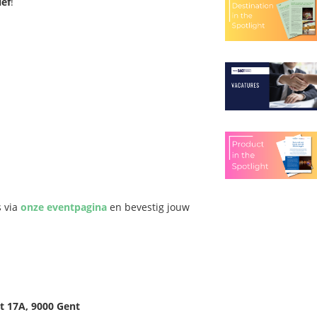
ef
!
s via
onze eventpagina
en bevestig jouw
t 17A, 9000 Gent