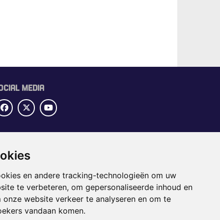
OCIAL MEDIA
UBRIEKEN
ookies
OME
ECTORGIDS
ookies en andere tracking-technologieën om uw
BS
site te verbeteren, om gepersonaliseerde inhoud en
APPENING
m onze website verkeer te analyseren en om te
oekers vandaan komen.