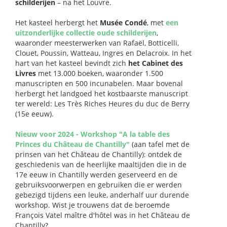
schilderijen
– na het Louvre.
Het kasteel herbergt het
Musée Condé
, met
een
uitzonderlijke collectie oude schilderijen
,
waaronder meesterwerken van Rafaël, Botticelli,
Clouet, Poussin, Watteau, Ingres en Delacroix. In het
hart van het kasteel bevindt zich
het Cabinet des
Livres
met 13.000 boeken, waaronder 1.500
manuscripten en 500 incunabelen. Maar bovenal
herbergt het landgoed het kostbaarste manuscript
ter wereld: Les Très Riches Heures du duc de Berry
(15e eeuw).
Nieuw voor 2024 - Workshop "A la table des
Princes du Château de Chantilly"
(aan tafel met de
prinsen van het Château de Chantilly): ontdek de
geschiedenis van de heerlijke maaltijden die in de
17e eeuw in Chantilly werden geserveerd en de
gebruiksvoorwerpen en gebruiken die er werden
gebezigd tijdens een leuke, anderhalf uur durende
workshop. Wist je trouwens dat de beroemde
François Vatel maître d'hôtel was in het Château de
Chantilly?