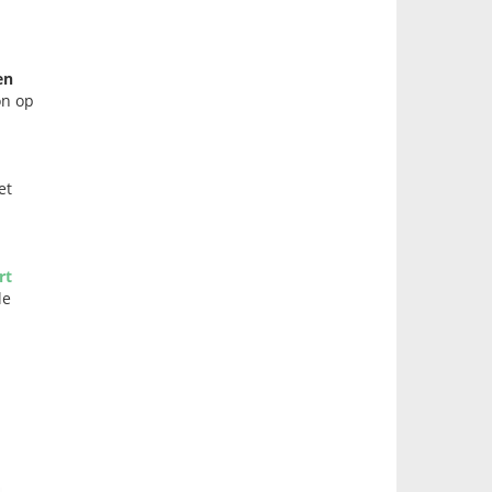
en
on op
et
rt
le