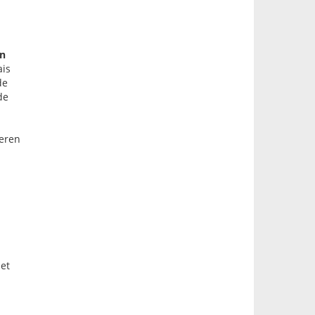
en
ais
de
de
zeren
et