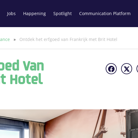
Jobs
Happening
Spotlight
Communication Platform
rance
»
Ontdek het erfgoed van Frankrijk met Brit Hotel
oed Van
it Hotel