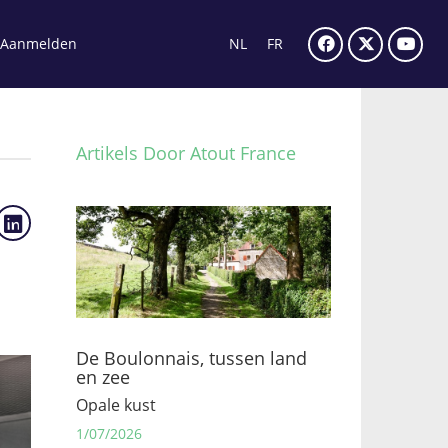
Aanmelden
NL
FR
Artikels Door Atout France
De Boulonnais, tussen land
en zee
Opale kust
1/07/2026