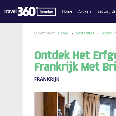
Home
Artikels
Sectorgids
U bent hier:
Home
»
Sectorgids
»
Atout F
Ontdek Het Erfg
Frankrijk Met Br
FRANKRIJK