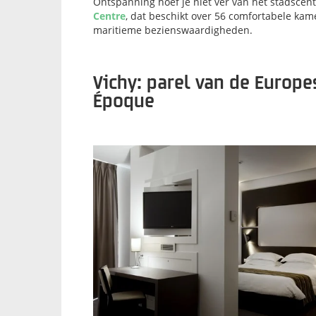
Ontspanning hoef je niet ver van het stadscen
Centre
, dat beschikt over 56 comfortabele kame
maritieme bezienswaardigheden.
Vichy: parel van de Europe
Époque