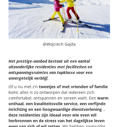
@Wojciech Gajda
Het prestige-aanbod bestaat uit een aantal
uitzonderlijke residenties met faciliteiten en
ontspanningsruimtes van topklasse voor een
onvergetelijk verblijf.
Of u nu met z’n
tweetjes of met vrienden of familie
komt, alles is zo ontworpen dat iedereen zich
comfortabel, ontspannen en sereen voelt. Een
warm
onthaal, een kwaliteitsvolle service, een verfijnde
inrichting en een hoogwaardige dienstverlening
…
deze residenties zijn ideaal voor wie even wil
herbronnen en de stress van het dagelijkse leven
even van zich af wil zetten.
Wij hebben zorgvuldig