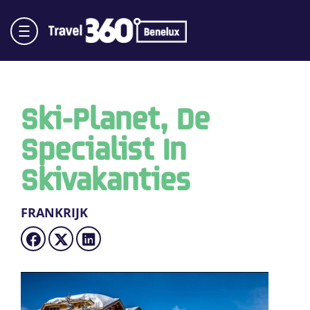
Ski-Planet, De
Specialist In
Skivakanties
FRANKRIJK