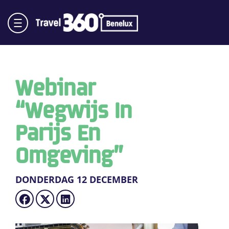
Webinar
“Wegwijs In
Parijs En
Omgeving”
DONDERDAG 12 DECEMBER