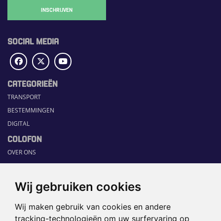
INSCHRIJVEN
SOCIAL MEDIA
CATEGORIEËN
TRANSPORT
BESTEMMINGEN
DIGITAL
COLOFON
OVER ONS
COMMUNICATION PLATFORM
CONTACT
Wij gebruiken cookies
RUBRIEKEN
Wij maken gebruik van cookies en andere
HOME
tracking-technologieën om uw surfervaring op
SECTORGIDS