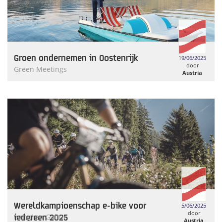
Groen ondernemen in Oostenrijk
19/06/2025
door
Green Meetings
Austria
Tourism
Wereldkampioenschap e-bike voor
5/06/2025
door
iedereen 2025
Ischgl en Galtür
Austria