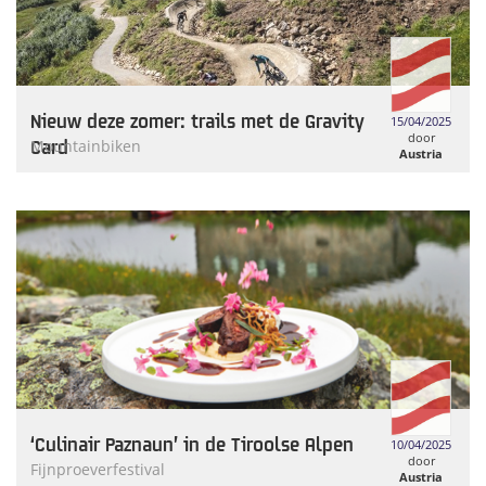
Nieuw deze zomer: trails met de Gravity
15/04/2025
door
Card
Mountainbiken
Austria
Tourism
‘Culinair Paznaun’ in de Tiroolse Alpen
10/04/2025
door
Fijnproeverfestival
Austria