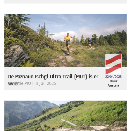
Tourism
De Paznaun Ischgl Ultra Trail (PIUT) is er
22/04/2025
door
weer
Tweede PIUT in juli 2025
Austria
Tourism