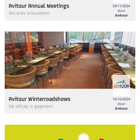
Avitour Annual Meetings
29/11/2024
door
Records sneuvelen!
Avitour
Avitour Winterroadshows
16/10/2024
door
De aftrap is gegeven!
Avitour