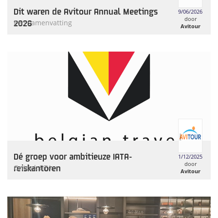
Dit waren de Avitour Annual Meetings
9/06/2026
door
2026
Een samenvatting
Avitour
Dé groep voor ambitieuze IATA-
1/12/2025
door
reiskantoren
Ontdek BTA
Avitour