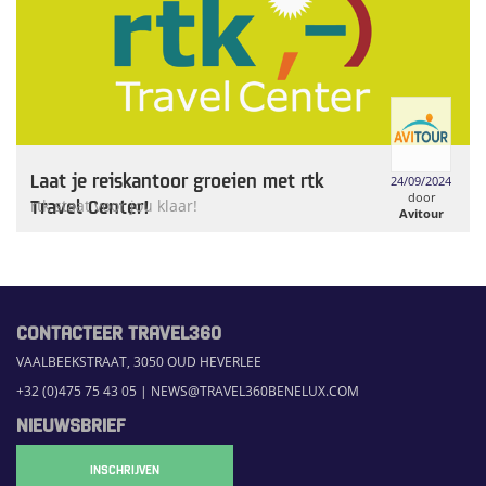
Laat je reiskantoor groeien met rtk
24/09/2024
door
Travel Center!
rtk staat voor jou klaar!
Avitour
CONTACTEER TRAVEL360
VAALBEEKSTRAAT, 3050 OUD HEVERLEE
+32 (0)475 75 43 05
|
NEWS@TRAVEL360BENELUX.COM
NIEUWSBRIEF
INSCHRIJVEN