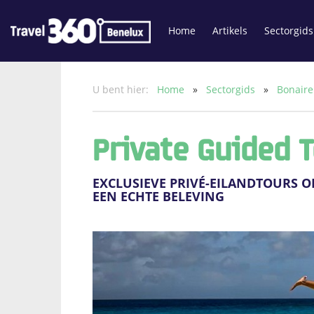
Home
Artikels
Sectorgids
U bent hier:
Home
»
Sectorgids
»
Bonair
Private Guided 
EXCLUSIEVE PRIVÉ-EILANDTOURS 
EEN ECHTE BELEVING