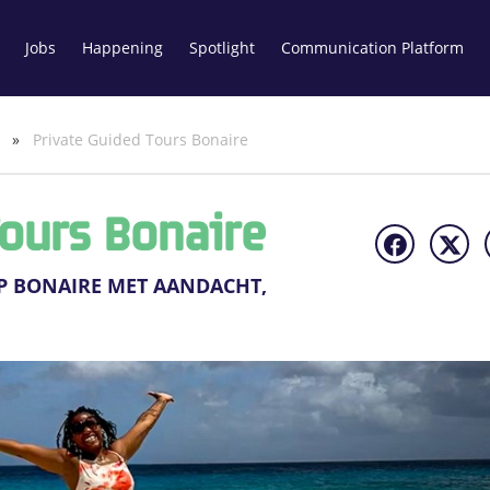
Jobs
Happening
Spotlight
Communication Platform
e
»
Private Guided Tours Bonaire
Tours Bonaire
OP BONAIRE MET AANDACHT,