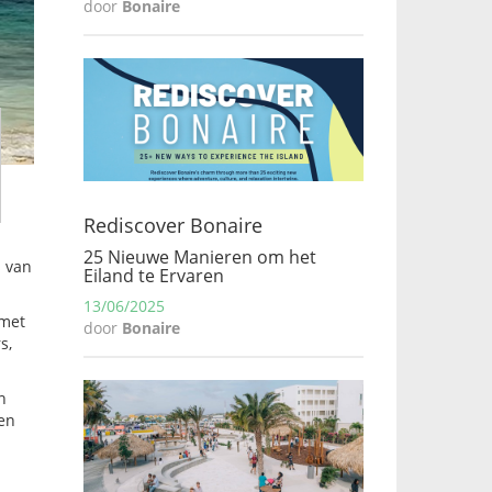
door
Bonaire
Rediscover Bonaire
25 Nieuwe Manieren om het
s van
Eiland te Ervaren
13/06/2025
 met
door
Bonaire
s,
n
en