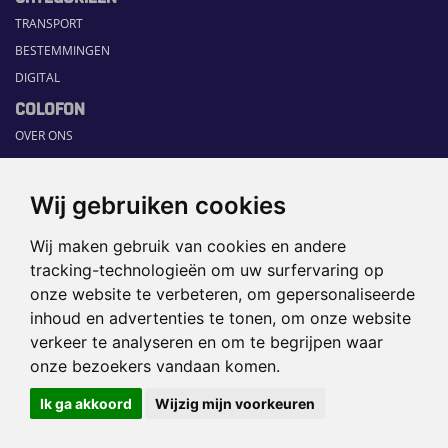
TRANSPORT
BESTEMMINGEN
DIGITAL
COLOFON
OVER ONS
COMMUNICATION PLATFORM
CONTACT
Wij gebruiken cookies
RUBRIEKEN
Wij maken gebruik van cookies en andere
HOME
tracking-technologieën om uw surfervaring op
SECTORGIDS
onze website te verbeteren, om gepersonaliseerde
JOBS
inhoud en advertenties te tonen, om onze website
HAPPENING
verkeer te analyseren en om te begrijpen waar
onze bezoekers vandaan komen.
©2026 TRAVEL360° |
SITEMAP
|
Ik ga akkoord
Wijzig mijn voorkeuren
DISCLAIMER
|
PRIVACYBELEID
|
COOKIEVOORKEUREN