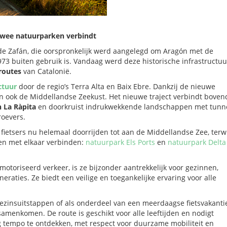
 twee natuurparken verbindt
 de Zafán, die oorspronkelijk werd aangelegd om Aragón met de
73 buiten gebruik is. Vandaag werd deze historische infrastructuu
routes
van Catalonië.
ctuur
door de regio’s Terra Alta en Baix Ebre. Dankzij de nieuwe
an ook de Middellandse Zeekust. Het nieuwe traject verbindt boven
n La Ràpita
en doorkruist indrukwekkende landschappen met tunne
roevers.
fietsers nu helemaal doorrijden tot aan de Middellandse Zee, terwi
en met elkaar verbinden:
natuurpark Els Ports
en
natuurpark Delta
motoriseerd verkeer, is ze bijzonder aantrekkelijk voor gezinnen,
eraties. Ze biedt een veilige en toegankelijke ervaring voor alle
gezinsuitstappen of als onderdeel van een meerdaagse fietsvakanti
amenkomen. De route is geschikt voor alle leeftijden en nodigt
g tempo te ontdekken, met respect voor duurzame mobiliteit en