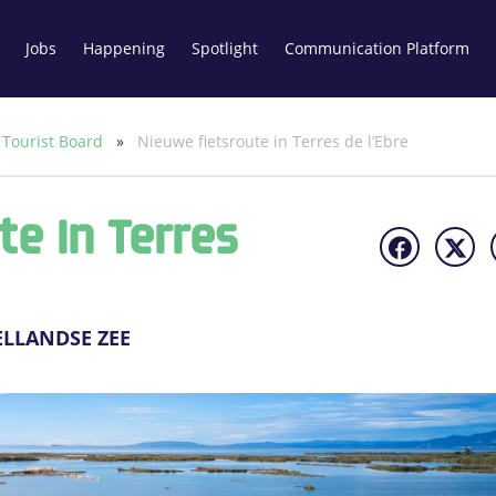
Jobs
Happening
Spotlight
Communication Platform
 Tourist Board
»
Nieuwe fietsroute in Terres de l’Ebre
e In Terres
ELLANDSE ZEE