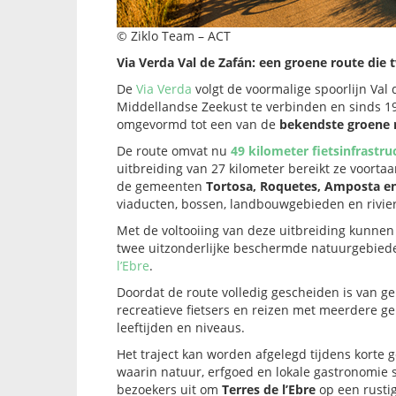
© Ziklo Team – ACT
Via Verda Val de Zafán: een groene route die
De
Via Verda
volgt de voormalige spoorlijn Val
Middellandse Zeekust te verbinden en sinds 19
omgevormd tot een van de
bekendste groene 
De route omvat nu
49 kilometer fietsinfrastru
uitbreiding van 27 kilometer bereikt ze voorta
de gemeenten
Tortosa, Roquetes, Amposta e
viaducten, bossen, landbouwgebieden en rivie
Met de voltooiing van deze uitbreiding kunnen 
twee uitzonderlijke beschermde natuurgebied
l’Ebre
.
Doordat de route volledig gescheiden is van ge
recreatieve fietsers en reizen met meerdere gen
leeftijden en niveaus.
Het traject kan worden afgelegd tijdens korte 
waarin natuur, erfgoed en lokale gastronomie s
bezoekers uit om
Terres de l’Ebre
op een rusti