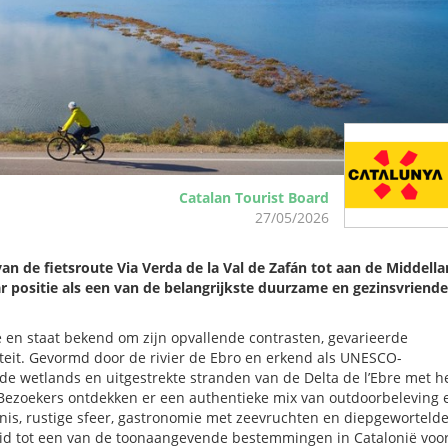
Catalan Tourist Board
27/05/2026
g van de fietsroute Via Verda de la Val de Zafán tot aan de Middell
 positie als een van de belangrijkste duurzame en gezinsvriende
ë en staat bekend om zijn opvallende contrasten, gevarieerde
teit. Gevormd door de rivier de Ebro en erkend als UNESCO-
e wetlands en uitgestrekte stranden van de Delta de l’Ebre met h
 Bezoekers ontdekken er een authentieke mix van outdoorbeleving 
denis, rustige sfeer, gastronomie met zeevruchten en diepgeworteld
oeid tot een van de toonaangevende bestemmingen in Catalonië voo