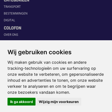
TRANSPORT
BESTEMMINGEN
DIGITAL
COLOFON
OVER ONS
COMMUNICATION PLATFORM
CONTACT
Wij gebruiken cookies
RUBRIEKEN
Wij maken gebruik van cookies en andere
HOME
tracking-technologieën om uw surfervaring op
SECTORGIDS
onze website te verbeteren, om gepersonaliseerde
JOBS
inhoud en advertenties te tonen, om onze website
HAPPENING
verkeer te analyseren en om te begrijpen waar
onze bezoekers vandaan komen.
©2026 TRAVEL360° |
SITEMAP
|
Ik ga akkoord
Wijzig mijn voorkeuren
DISCLAIMER
|
PRIVACYBELEID
|
COOKIEVOORKEUREN