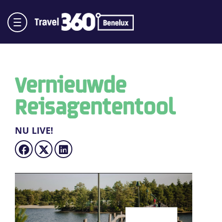
Vernieuwde
Reisagententool
NU LIVE!