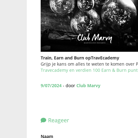
Train, Earn and Burn opTravEcademy
Grijp je kans om alles te weten te komen over 
Travecademy en verdien 100 Earn & Burn pun
9/07/2024
- door
Club Marvy
Reageer
Naam