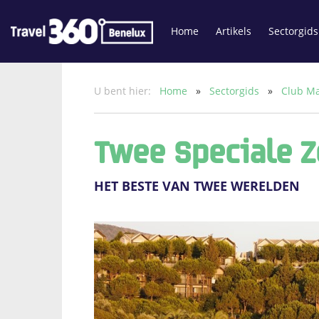
Home
Artikels
Sectorgids
U bent hier:
Home
»
Sectorgids
»
Club M
Twee Speciale 
HET BESTE VAN TWEE WERELDEN