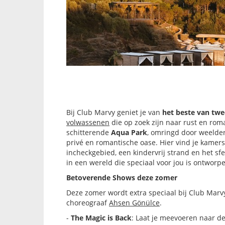
Bij Club Marvy geniet je van
het beste van tw
volwassenen
die op zoek zijn naar rust en roma
schitterende
Aqua Park
, omringd door weelder
privé en romantische oase. Hier vind je kamer
incheckgebied, een kindervrij strand en het s
in een wereld die speciaal voor jou is ontworp
Betoverende Shows deze zomer
Deze zomer wordt extra speciaal bij Club Ma
choreograaf
Ahsen Gönülce
.
-
The Magic is Back
: Laat je meevoeren naar de