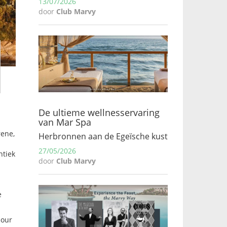
13/07/2026
door
Club Marvy
De ultieme wellnesservaring
van Mar Spa
rene,
Herbronnen aan de Egeïsche kust
27/05/2026
ntiek
door
Club Marvy
e
mour