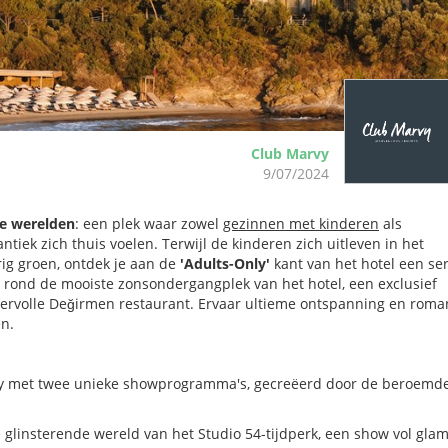
Club Marvy
9/07/2024
ee werelden
: een plek waar zowel
gezinnen met kinderen
als
ntiek zich thuis voelen. Terwijl de kinderen zich uitleven in het
ig groen, ontdek je aan de
'Adults-Only'
kant van het hotel een se
s rond de mooiste zonsondergangplek van het hotel, een exclusief
feervolle Değirmen restaurant. Ervaar ultieme ontspanning en roma
en.
rvy met twee unieke showprogramma's, gecreëerd door de beroemd
 glinsterende wereld van het Studio 54-tijdperk, een show vol gla