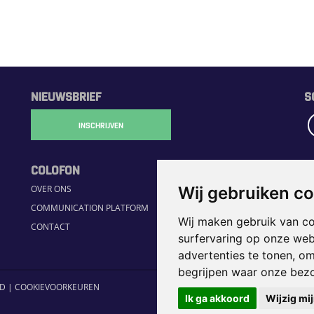
NIEUWSBRIEF
S
INSCHRIJVEN
COLOFON
R
Wij gebruiken c
OVER ONS
H
COMMUNICATION PLATFORM
S
Wij maken gebruik van c
CONTACT
JO
surfervaring op onze web
H
advertenties te tonen, o
begrijpen waar onze bez
ID
|
COOKIEVOORKEUREN
Ik ga akkoord
Wijzig mi