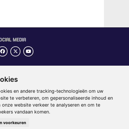
OCIAL MEDIA
UBRIEKEN
ookies
OME
ECTORGIDS
ookies en andere tracking-technologieën om uw
BS
site te verbeteren, om gepersonaliseerde inhoud en
APPENING
m onze website verkeer te analyseren en om te
oekers vandaan komen.
jn voorkeuren