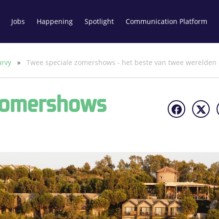
Jobs
Happening
Spotlight
Communication Platform
arvy
»
Twee speciale zomershows - het beste van twee werelden
Zomershows