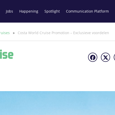
Jobs
Happening
Spotlight
Communication Platform
ruises
»
Costa World Cruise Promotion – Exclusieve voordelen
ise