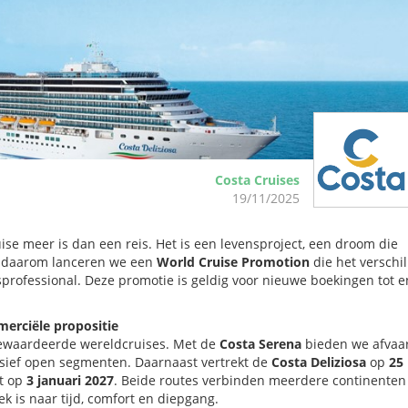
Costa Cruises
19/11/2025
ise meer is dan een reis. Het is een levensproject, een droom die
es daarom lanceren we een
World Cruise Promotion
die het verschil
isprofessional. Deze promotie is geldig voor nieuwe boekingen tot e
merciële propositie
gewaardeerde wereldcruises. Met de
Costa Serena
bieden we afvaa
lusief open segmenten. Daarnaast vertrekt de
Costa Deliziosa
op
25
gt op
3 januari 2027
. Beide routes verbinden meerdere continenten
k is naar tijd, comfort en diepgang.