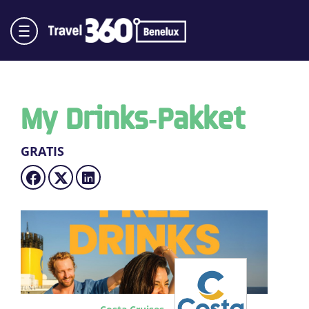
My Drinks‑pakket
GRATIS