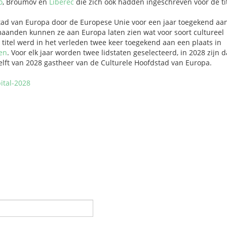
o
, Broumov en
Liberec
die zich ook hadden ingeschreven voor de tit
stad van Europa door de Europese Unie voor een jaar toegekend aa
anden kunnen ze aan Europa laten zien wat voor soort cultureel
 titel werd in het verleden twee keer toegekend aan een plaats in
sen
. Voor elk jaar worden twee lidstaten geselecteerd, in 2028 zijn d
 helft van 2028 gastheer van de Culturele Hoofdstad van Europa.
ital-2028