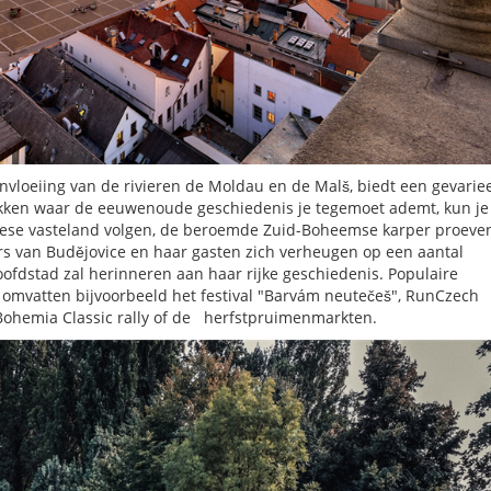
nvloeiing van de rivieren de Moldau en de Malš, biedt een gevarie
lekken waar de eeuwenoude geschiedenis je tegemoet ademt, kun je
pese vasteland volgen, de beroemde Zuid-Boheemse karper proeven
rs van Budějovice en haar gasten zich verheugen op een aantal
ofdstad zal herinneren aan haar rijke geschiedenis. Populaire
 omvatten bijvoorbeeld het festival "Barvám neutečeš", RunCzech
Bohemia Classic rally of de herfstpruimenmarkten.