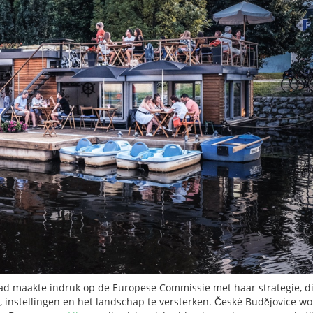
tad maakte indruk op de Europese Commissie met haar strategie, d
 instellingen en het landschap te versterken. České Budějovice wo