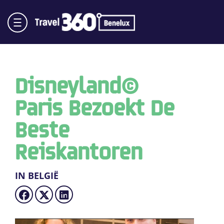
Disneyland®
Paris Bezoekt De
Beste
Reiskantoren
IN BELGIË