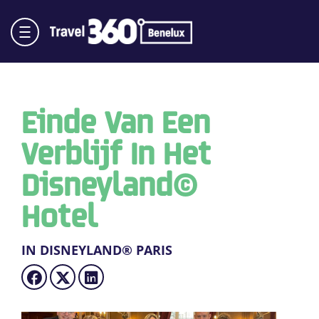
Einde Van Een
Verblijf In Het
Disneyland®
Hotel
IN DISNEYLAND® PARIS