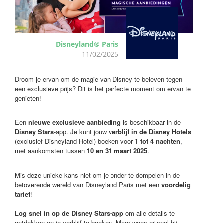
Disneyland® Paris
11/02/2025
Droom je ervan om de magie van Disney te beleven tegen
een exclusieve prijs? Dit is het perfecte moment om ervan te
genieten!
Een
nieuwe exclusieve aanbieding
is beschikbaar in de
Disney Stars
-app. Je kunt jouw
verblijf in de Disney Hotels
(exclusief Disneyland Hotel) boeken voor
1 tot 4 nachten
,
met aankomsten tussen
10 en 31 maart 2025
.
Mis deze unieke kans niet om je onder te dompelen in de
betoverende wereld van Disneyland Paris met een
voordelig
tarief
!
Log snel in op de Disney Stars-app
om alle details te
ontdekken en je verblijf te boeken. Maar wees er snel bij,