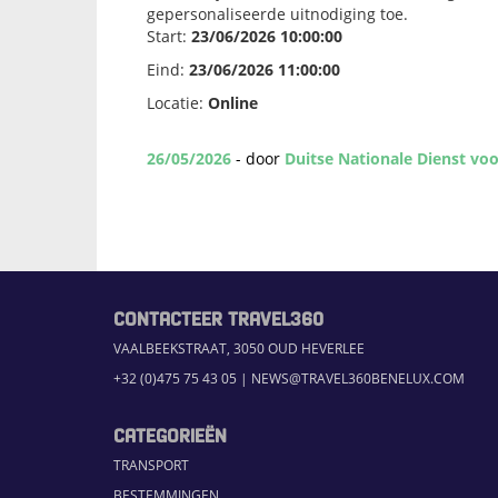
gepersonaliseerde uitnodiging toe.
Start:
23/06/2026 10:00:00
Eind:
23/06/2026 11:00:00
Locatie:
Online
26/05/2026
- door
Duitse Nationale Dienst vo
CONTACTEER TRAVEL360
VAALBEEKSTRAAT, 3050 OUD HEVERLEE
+32 (0)475 75 43 05
|
NEWS@TRAVEL360BENELUX.COM
CATEGORIEËN
TRANSPORT
BESTEMMINGEN