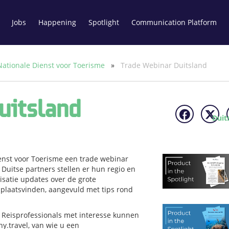
Jobs
Happening
Spotlight
Communication Platform
Nationale Dienst voor Toerisme
»
Trade Webinar Duitsland
uitsland
Duit
ienst voor Toerisme een trade webinar
 Duitse partners stellen er hun regio en
satie updates over de grote
 plaatsvinden, aangevuld met tips rond
. Reisprofessionals met interesse kunnen
y.travel
, van wie u een