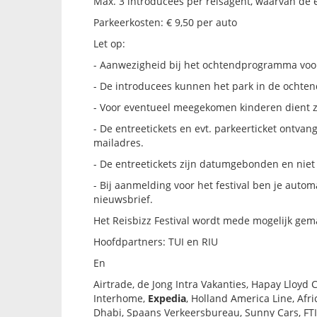
Max. 3 introducees per reisagent, waarvan de e
Parkeerkosten: € 9,50 per auto
Let op:
- Aanwezigheid bij het ochtendprogramma voor d
- De introducees kunnen het park in de ochten
- Voor eventueel meegekomen kinderen dient z
- De entreetickets en evt. parkeerticket ontva
mailadres.
- De entreetickets zijn datumgebonden en niet 
- Bij aanmelding voor het festival ben je autom
nieuwsbrief.
Het Reisbizz Festival wordt mede mogelijk gem
Hoofdpartners: TUI en RIU
En
Airtrade, de Jong Intra Vakanties, Hapay Lloyd 
Interhome,
Expedia
, Holland America Line, Afri
Dhabi, Spaans Verkeersbureau, Sunny Cars, FTI R