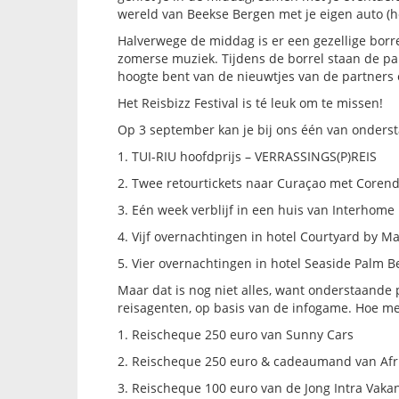
wereld van Beekse Bergen met je eigen auto (ho
Halverwege de middag is er een gezellige borrel 
zomerse muziek. Tijdens de borrel staan de par
hoogte bent van de nieuwtjes van de partners 
Het Reisbizz Festival is té leuk om te missen!
Op 3 september kan je bij ons één van onderst
1. TUI-RIU hoofdprijs – VERRASSINGS(P)REIS
2. Twee retourtickets naar Curaçao met Coren
3. Eén week verblijf in een huis van Interhome
4. Vijf overnachtingen in hotel Courtyard by M
5. Vier overnachtingen in hotel Seaside Palm 
Maar dat is nog niet alles, want onderstaande
reisagenten, op basis van de infogame. Hoe m
1. Reischeque 250 euro van Sunny Cars
2. Reischeque 250 euro & cadeaumand van Afri
3. Reischeque 100 euro van de Jong Intra Vakan