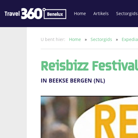
Home
Artikels
Sectorgids
U bent hier:
Home
»
Sectorgids
»
Expedi
Reisbizz Festiva
IN BEEKSE BERGEN (NL)