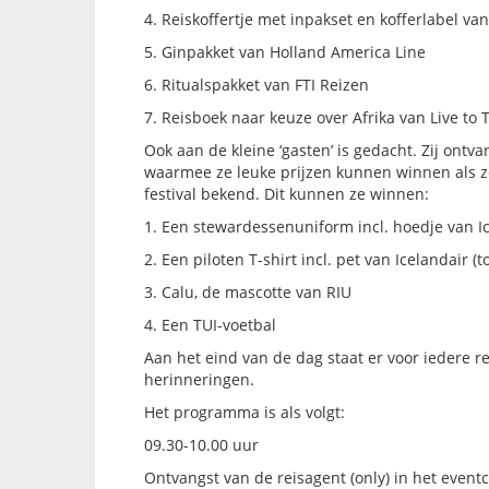
4. Reiskoffertje met inpakset en kofferlabel v
5. Ginpakket van Holland America Line
6. Ritualspakket van FTI Reizen
7. Reisboek naar keuze over Afrika van Live to 
Ook aan de kleine ‘gasten’ is gedacht. Zij ontv
waarmee ze leuke prijzen kunnen winnen als z
festival bekend. Dit kunnen ze winnen:
1. Een stewardessenuniform incl. hoedje van Ice
2. Een piloten T-shirt incl. pet van Icelandair (to
3. Calu, de mascotte van RIU
4. Een TUI-voetbal
Aan het eind van de dag staat er voor iedere 
herinneringen.
Het programma is als volgt:
09.30-10.00 uur
Ontvangst van de reisagent (only) in het event