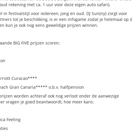
ud rekening met ca. 1 uur voor deze eigen auto safari).
in festivalstijl voor iedereen, jong en oud. DJ Sun(ny) zorgt voor
tners tot je beschikking, is er een infogame zodat je helemaal op 
en kun je ook nog eens geweldige prijzen winnen.
aande BIG FIVE prijzen scoren;
don
arriott Curacao****
Beach Gran Canaria***** o.b.v. halfpension
 prijzen worden achteraf ook nog verloot onder de aanwezige
eer vragen je goed beantwoordt, hoe meer kans:
ca Feeling
ties