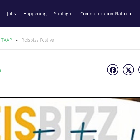
Jobs
Happening
Spotlight
Communication Platform
a TAAP
»
Reisbizz Festival
l