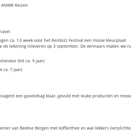
an ANWB Reizen
Travel
angen ca. 1,5 week voor het Reisbizz Festival een mooie kleurplaat
e de tekening inleveren op 3 september. De winnaars maken we n
landair (tot ca. 9 jaar)
t ca. 7 jaar)
reisagent een goodiebag klaar, gevuld met leuke producten en mooi
center van Beekse Bergen met koffie/thee en wat lekkers (verplichte