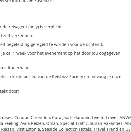
erste introducee kosteloos.
e reisagent (only) is verplicht.
d zelf verkennen.
elf begeleiding geregeld te worden voor de ochtend.
ng je ca. 1 week voor het evenement op het door jou opgegeven
restitueerbaar.
atisch kosteloos lid van de Reisbizz Society en ontvang je onze
aakt door:
Cruises, Condor, Corendon, Curaçao, Icelandair, Live to Travel, ANWB
ca Feeling, Avila Reizen, Oman, Special Traffic, Sunair Vakanties, Ab
eizen, Visit Estonia, Seaside Collection Hotels, Travel Trend en US