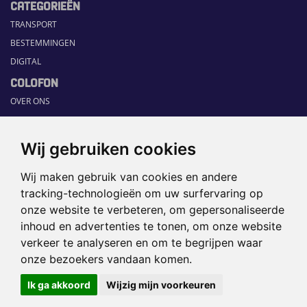
CATEGORIEËN
TRANSPORT
BESTEMMINGEN
DIGITAL
COLOFON
OVER ONS
COMMUNICATION PLATFORM
CONTACT
Wij gebruiken cookies
RUBRIEKEN
Wij maken gebruik van cookies en andere
HOME
tracking-technologieën om uw surfervaring op
SECTORGIDS
onze website te verbeteren, om gepersonaliseerde
JOBS
inhoud en advertenties te tonen, om onze website
HAPPENING
verkeer te analyseren en om te begrijpen waar
onze bezoekers vandaan komen.
©2026 TRAVEL360° |
SITEMAP
|
Ik ga akkoord
Wijzig mijn voorkeuren
DISCLAIMER
|
PRIVACYBELEID
|
COOKIEVOORKEUREN