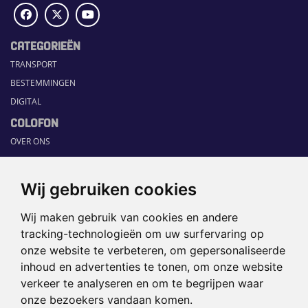
CATEGORIEËN
TRANSPORT
BESTEMMINGEN
DIGITAL
COLOFON
OVER ONS
COMMUNICATION PLATFORM
CONTACT
Wij gebruiken cookies
RUBRIEKEN
Wij maken gebruik van cookies en andere
HOME
tracking-technologieën om uw surfervaring op
SECTORGIDS
onze website te verbeteren, om gepersonaliseerde
JOBS
inhoud en advertenties te tonen, om onze website
HAPPENING
verkeer te analyseren en om te begrijpen waar
onze bezoekers vandaan komen.