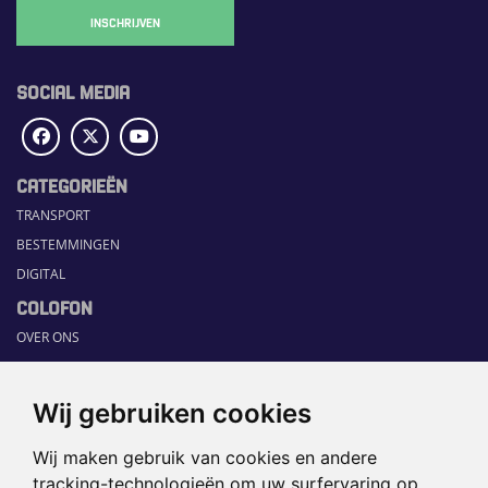
INSCHRIJVEN
SOCIAL MEDIA
CATEGORIEËN
TRANSPORT
BESTEMMINGEN
DIGITAL
COLOFON
OVER ONS
COMMUNICATION PLATFORM
CONTACT
Wij gebruiken cookies
RUBRIEKEN
Wij maken gebruik van cookies en andere
HOME
tracking-technologieën om uw surfervaring op
SECTORGIDS