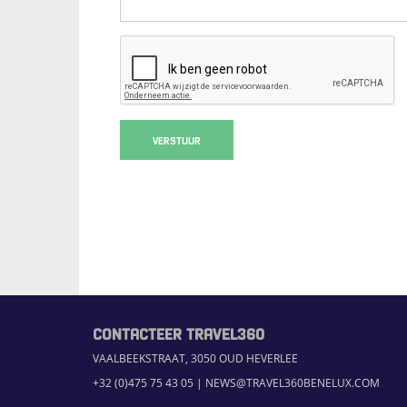
VERSTUUR
CONTACTEER TRAVEL360
VAALBEEKSTRAAT, 3050 OUD HEVERLEE
+32 (0)475 75 43 05
|
NEWS@TRAVEL360BENELUX.COM