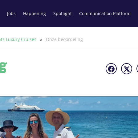
Jobs
Happening
Spotlight
Communication Platform
nts Luxury Cruises
»
Onze beoordeling
g