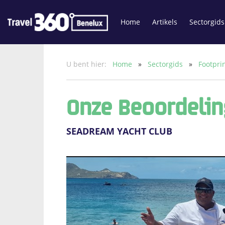
Home
Artikels
Sectorgids
U bent hier:
Home
»
Sectorgids
»
Footpri
Onze Beoordelin
SEADREAM YACHT CLUB