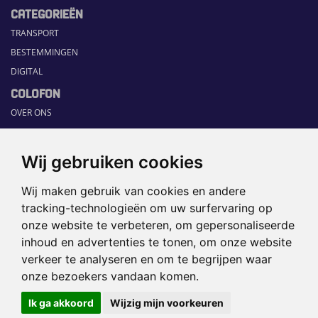
CATEGORIEËN
TRANSPORT
BESTEMMINGEN
DIGITAL
COLOFON
OVER ONS
COMMUNICATION PLATFORM
CONTACT
Wij gebruiken cookies
RUBRIEKEN
Wij maken gebruik van cookies en andere
HOME
tracking-technologieën om uw surfervaring op
SECTORGIDS
onze website te verbeteren, om gepersonaliseerde
JOBS
inhoud en advertenties te tonen, om onze website
HAPPENING
verkeer te analyseren en om te begrijpen waar
onze bezoekers vandaan komen.
©2026 TRAVEL360° |
SITEMAP
|
Ik ga akkoord
Wijzig mijn voorkeuren
DISCLAIMER
|
PRIVACYBELEID
|
COOKIEVOORKEUREN