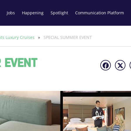
Jobs
Happening
Spotlight
Communication Platform
nts Luxury Cruises
»
SPECIAL SUMMER EVENT
 EVENT