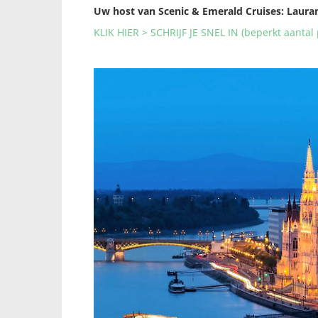
Uw host van Scenic & Emerald Cruises: Laura
KLIK HIER > SCHRIJF JE SNEL IN (beperkt aantal 