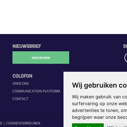
NIEUWSBRIEF
S
INSCHRIJVEN
COLOFON
R
OVER ONS
H
Wij gebruiken c
COMMUNICATION PLATFORM
S
Wij maken gebruik van c
CONTACT
JO
surfervaring op onze web
H
advertenties te tonen, o
begrijpen waar onze bez
ID
|
COOKIEVOORKEUREN