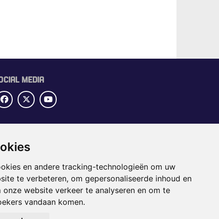
OCIAL MEDIA
UBRIEKEN
OME
ookies
ECTORGIDS
ookies en andere tracking-technologieën om uw
BS
site te verbeteren, om gepersonaliseerde inhoud en
APPENING
m onze website verkeer te analyseren en om te
oekers vandaan komen.