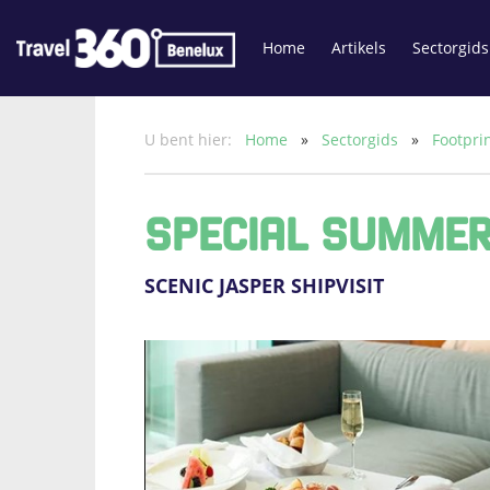
Home
Artikels
Sectorgids
U bent hier:
Home
»
Sectorgids
»
Footpri
SPECIAL SUMMER
SCENIC JASPER SHIPVISIT