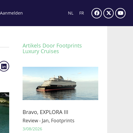
Aanmelden
NL
FR
Artikels Door Footprints
Luxury Cruises
Bravo, EXPLORA III
Review - Jan, Footprints
3/08/2026