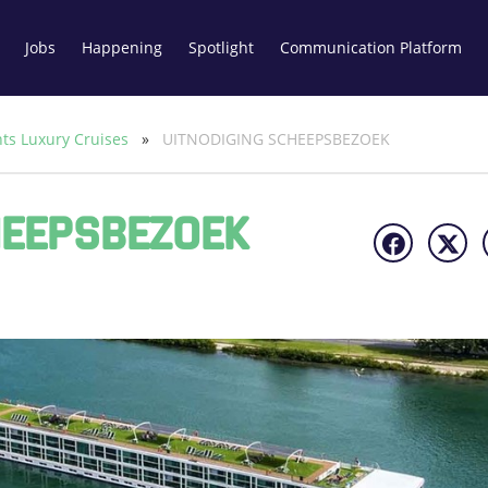
Jobs
Happening
Spotlight
Communication Platform
nts Luxury Cruises
»
UITNODIGING SCHEEPSBEZOEK
HEEPSBEZOEK