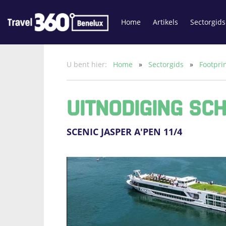
Home
Artikels
Sectorgids
U bent hier:
Home
»
Sectorgids
»
Footpri
UITNODIGING SC
SCENIC JASPER A'PEN 11/4