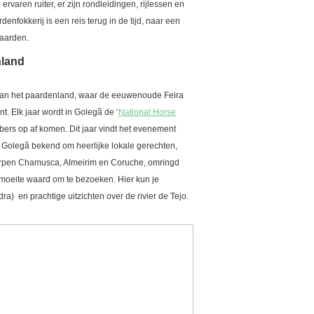
ervaren ruiter, er zijn rondleidingen, rijlessen en
nfokkerij is een reis terug in de tijd, naar een
paarden.
 van het paardenland
d van het paardenland, waar de eeuwenoude Feira
. Elk jaar wordt in Golegã de ‘
National Horse
ers op af komen. Dit jaar vindt het evenement
t Golegã bekend om heerlijke lokale gerechten,
orpen Chamusca, Almeirim en Coruche, omringd
 moeite waard om te bezoeken. Hier kun je
a) en prachtige uitzichten over de rivier de Tejo.