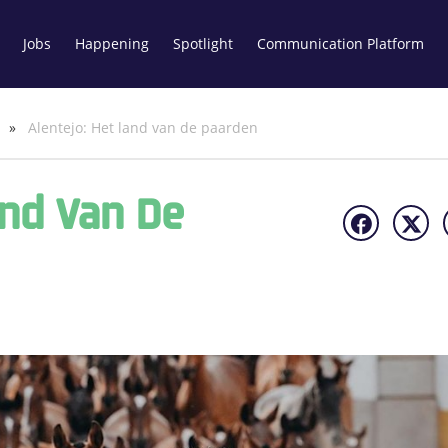
Jobs
Happening
Spotlight
Communication Platform
i
»
Alentejo: Het land van de paarden
and Van De