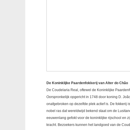
De Koninklijke Paardenfokkerij van Alter do Chão
De Coudelaria Real, oftewel de Koninklijke Paardenfok
Oorspronkelijk opgericht in 1748 door koning D. João 
onafgebroken op dezelfde plek actief is. De fokkerij 
nobel ras dat wereldwijd bekend staat om de Lusit
eeuwenlang gefokt voor de koninklijke rijschool en 
kracht. Bezoekers kunnen het landgoed van de Cou