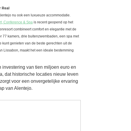
r Real
t Alentejo nu ook een luxueuze accommodatie.
ort, Conference & Spa
is recent geopend op het
rrenresort combineert comfort en elegantie met de
over 77 kamers, drie buitenzwembaden, een spa met
kunt genieten van de beste gerechten uit de
 van Lissabon, maakt het een ideale bestemming
n investering van tien miljoen euro en
, dat historische locaties nieuw leven
 zorgt voor een onvergetelijke ervaring
p van Alentejo.