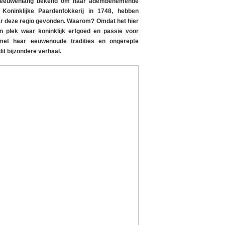
al eeuwenlang bekend om haar adembenemende
 Koninklijke Paardenfokkerij in 1748, hebben
aar deze regio gevonden. Waarom? Omdat het hier
n plek waar koninklijk erfgoed en passie voor
met haar eeuwenoude tradities en ongerepte
dit bijzondere verhaal.