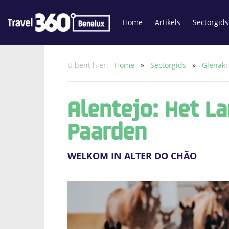
Home
Artikels
Sectorgids
U bent hier:
Home
»
Sectorgids
»
Glenak
Alentejo: Het L
Paarden
WELKOM IN ALTER DO CHÃO