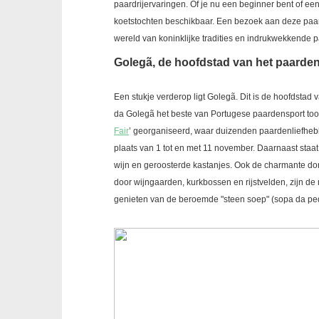
paardrijervaringen. Of je nu een beginner bent of een 
koetstochten beschikbaar. Een bezoek aan deze paarde
wereld van koninklijke tradities en indrukwekkende 
Golegã, de hoofdstad
Een stukje verderop ligt Golegã. Dit is de hoofdsta
da Golegã het beste van Portugese paardensport toont
Fair
’ georganiseerd, waar duizenden paardenliefhebb
plaats van 1 tot en met 11 november. Daarnaast staa
wijn en geroosterde kastanjes. Ook de charmante d
door wijngaarden, kurkbossen en rijstvelden, zijn de
genieten van de beroemde "steen soep" (sopa da pedr