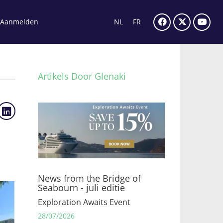
Aanmelden
NL
FR
Artikels Door Glenaki
News from the Bridge of
Seabourn - juli editie
Exploration Awaits Event
28/07/2026