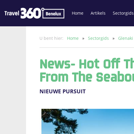
Home
Artikels
Sectorgids
U bent hier:
Home
»
Sectorgids
»
Glenak
News- Hot Off T
From The Seabo
NIEUWE PURSUIT