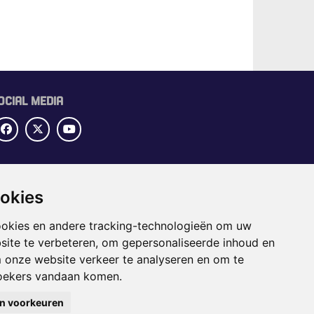
OCIAL MEDIA
UBRIEKEN
ookies
OME
ECTORGIDS
ookies en andere tracking-technologieën om uw
BS
site te verbeteren, om gepersonaliseerde inhoud en
APPENING
m onze website verkeer te analyseren en om te
oekers vandaan komen.
jn voorkeuren