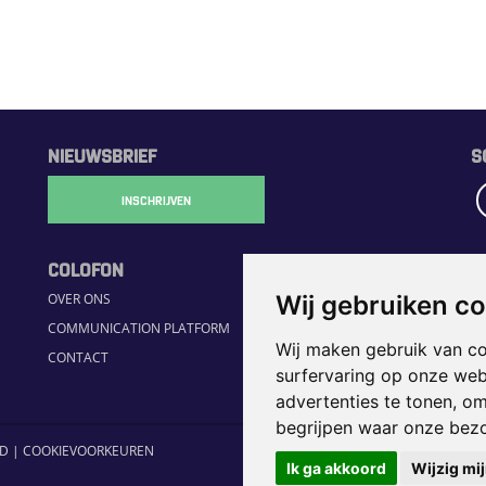
NIEUWSBRIEF
S
INSCHRIJVEN
COLOFON
R
Wij gebruiken c
OVER ONS
H
COMMUNICATION PLATFORM
S
Wij maken gebruik van c
CONTACT
JO
surfervaring op onze web
H
advertenties te tonen, o
begrijpen waar onze bez
ID
|
COOKIEVOORKEUREN
Ik ga akkoord
Wijzig mi