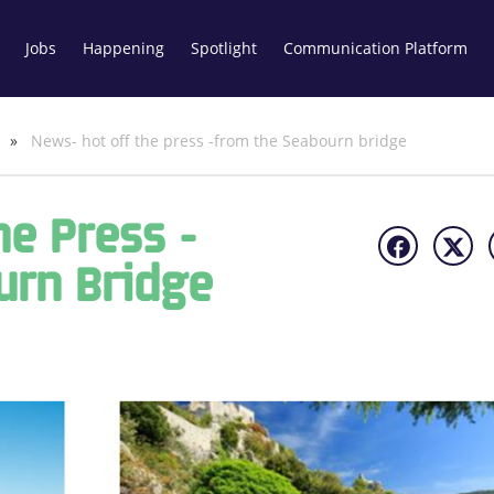
Jobs
Happening
Spotlight
Communication Platform
i
»
News- hot off the press -from the Seabourn bridge
he Press -
urn Bridge