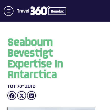
Seabourn
Bevestigt
Expertise In
Antarctica
TOT 70° ZUID