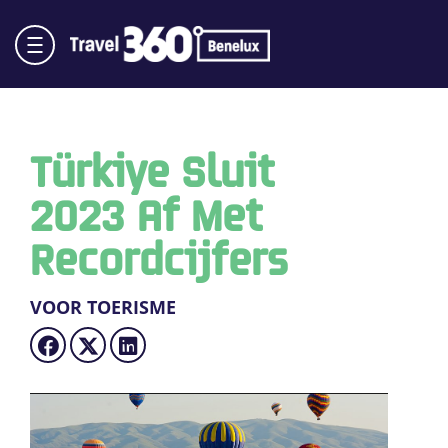
Türkiye Sluit
2023 Af Met
Recordcijfers
VOOR TOERISME