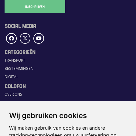
INSCHRIJVEN
SOCIAL MEDIA
CATEGORIEËN
TRANSPORT
BESTEMMINGEN
DIGITAL
COLOFON
OVER ONS
COMMUNICATION PLATFORM
CONTACT
Wij gebruiken cookies
RUBRIEKEN
Wij maken gebruik van cookies en andere
HOME
tracking-technologieën om uw surfervaring op