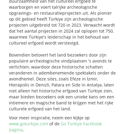
duurzaamheid van het cultureel erfgoed te
waarborgen en voert talrijke archeologische
opgravings- en restauratieprojecten uit. Als pionier
op dit gebied heeft Türkiye zijn archeologische
projecten uitgebreid tot 720 in 2023. Verwacht wordt
dat het aantal projecten in 2024 zal oplopen tot 750,
waarmee Türkiye's leiderschap in het behoud van
cultureel erfgoed wordt verstevigd.
Bovendien betovert het land bezoekers door zijn
populaire archeologische vindplaatsen 's avonds te
verlichten, waardoor deze historische schatten
veranderen in adembenemende spektakels onder de
avondhemel. Deze sites, zoals Efeze in İzmir,
Hierapolis in Denizli, Patara en Side in Antalya, laten
niet alleen het historische erfgoed van Türkiye zien,
maar bieden bezoekers ook een unieke kans om een
intiemere en magische band te krijgen met het rijke
culturele erfgoed van het land.
Voor meer inspiratie, neem een kijkje op
www.goturkiye.com
of de
Go Türkiye Facebook
pagina
.