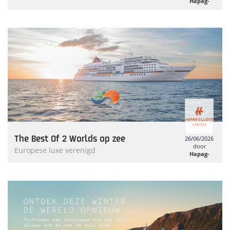
Hapag-
Lloyd
Cruises
The Best Of 2 Worlds op zee
26/06/2026
door
Europese luxe verenigd
Hapag-
Lloyd
Cruises