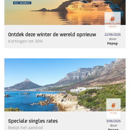
Ontdek deze winter de wereld opnieuw
22/06/2026
door
Kortingen tot 30%
Hapag-
Lloyd
Cruises
Speciale singles rates
3/06/2026
door
Bekijk het aanbod
Hapag-