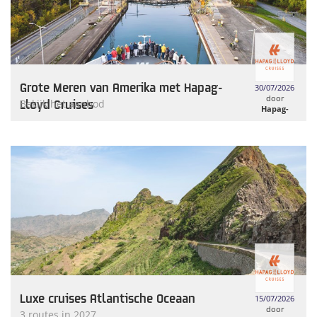
Grote Meren van Amerika met Hapag-
30/07/2026
door
Lloyd Cruises
Bekijk het aanbod
Hapag-
Lloyd
Cruises
Luxe cruises Atlantische Oceaan
15/07/2026
door
3 routes in 2027