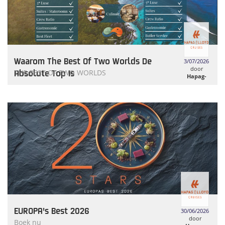
Waarom The Best Of Two Worlds De
3/07/2026
door
Absolute Top Is
THE BEST OF TWO WORLDS
Hapag-
Lloyd
Cruises
EUROPA's Best 2026
30/06/2026
door
Boek nu