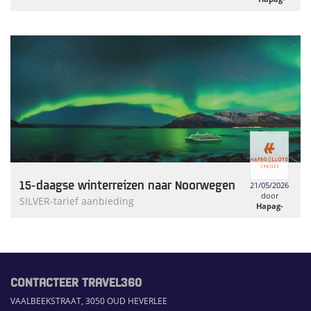
Lloyd
Cruises
15-daagse winterreizen naar Noorwegen
21/05/2026
door
SILVER-tarief aanbieding
Hapag-
Lloyd
Cruises
CONTACTEER TRAVEL360
VAALBEEKSTRAAT, 3050 OUD HEVERLEE