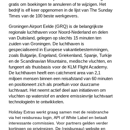
gratis om boekingen te annuleren of te wijzigen. Het 
bedrijf is elf keer opgenomen in de lijst van The Sunday 
Times van de 100 beste werkgevers. 
Groningen Airport Eelde (GRQ) is de belangrijkste 
regionale luchthaven voor Noord-Nederland en delen 
van Duitsland, gelegen op slechts 15 minuten ten 
zuiden van Groningen. De luchthaven is 
gespecialiseerd in Europese vakantiebestemmingen, 
zoals Bulgarije, Engeland, Griekenland, Spanje, Turkije 
en de Scandinavian Mountains, medische vluchten, en 
fungeert als thuisbasis voor de KLM Flight Academy. 
De luchthaven heeft een catchment area van 2,1 
miljoen mensen binnen een reisafstand van 60 minuten 
en positioneert zich als proeftuin voor duurzame 
luchtvaart. Het neemt actief deel aan initiatieven om 
vluchten op waterstof en andere emissievrije luchtvaart 
technologieën te ontwikkelen.
Holiday Extras werkt graag samen met de reisbranche 
via het reisbureau login, API of White Label en betaalt 
interessante commissies. Voor partners gelden verder 
kortingen op privéreizen. De (reisbureau) website en 