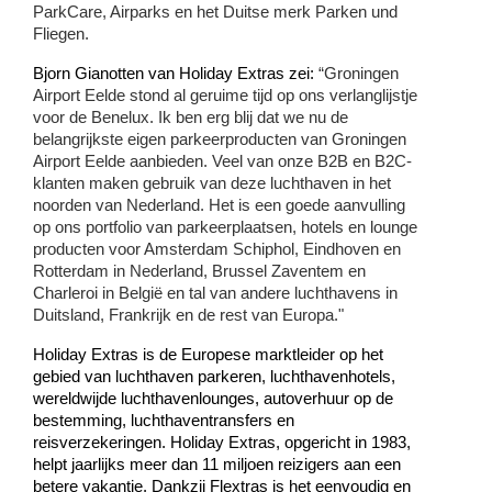
ParkCare, Airparks en het Duitse merk Parken und 
Fliegen.
Bjorn Gianotten van Holiday Extras zei: 
“Groningen 
Airport Eelde stond al geruime tijd op ons verlanglijstje 
voor de Benelux. Ik ben erg blij dat we nu de 
belangrijkste eigen parkeerproducten van Groningen 
Airport Eelde aanbieden. Veel van onze B2B en B2C-
klanten maken gebruik van deze luchthaven in het 
noorden van Nederland. Het is een goede aanvulling 
op ons portfolio van parkeerplaatsen, hotels en lounge 
producten voor Amsterdam Schiphol, Eindhoven en 
Rotterdam in Nederland, Brussel Zaventem en 
Charleroi in België en tal van andere luchthavens in 
Duitsland, Frankrijk en de rest van Europa." 
Holiday Extras is de Europese marktleider op het 
gebied van luchthaven parkeren, luchthavenhotels, 
wereldwijde luchthavenlounges, autoverhuur op de 
bestemming, luchthaventransfers en 
reisverzekeringen. Holiday Extras, opgericht in 1983, 
helpt jaarlijks meer dan 11 miljoen reizigers aan een 
betere vakantie. Dankzij Flextras is het eenvoudig en 