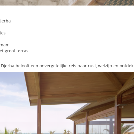
Djerba
tes
hamam
t groot terras
a Djerba belooft een onvergetelijke reis naar rust, welzijn en ontdek