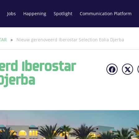
Jobs
Happening
Spotlight
Communication Platform
TAR
»
Nieuw gerenoveerd Iberostar Selection Eolia Djerba
rd Iberostar
Djerba