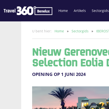
Home
Artikels
Sectorgids
U bent hier:
Home
»
Sectorgids
»
IBEROS
Nieuw Gerenovee
Selection Eolia 
OPENING OP 1 JUNI 2024