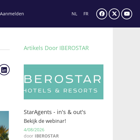
Aanmelden
NL
FR
Artikels Door IBEROSTAR
StarAgents - in's & out's
Bekijk de webinar!
4/08/2026
door
IBEROSTAR