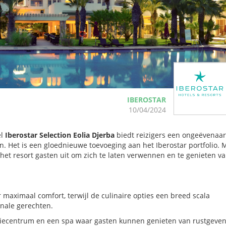
IBEROSTAR
10/04/2024
el
Iberostar Selection Eolia Djerba
biedt reizigers een ongeëvenaa
jn. Het is een gloednieuwe toevoeging aan het Iberostar portfolio. 
het resort gasten uit om zich te laten verwennen en te genieten v
maximaal comfort, terwijl de culinaire opties een breed scala
onale gerechten.
apiecentrum en een spa waar gasten kunnen genieten van rustgeve