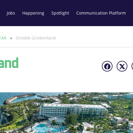
Jobs
Happening
Spotlight
Communication Platform
TAR
»
Ontdek Griekenland
and