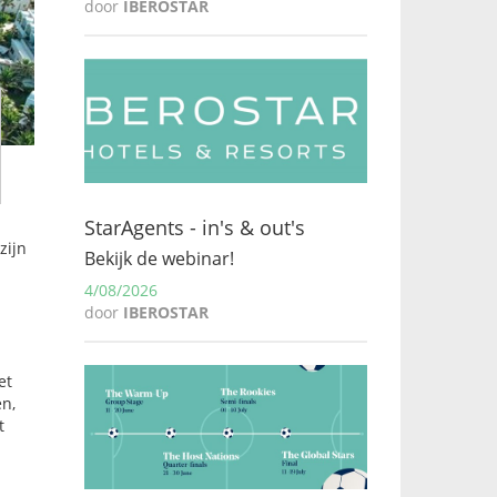
door
IBEROSTAR
StarAgents - in's & out's
zijn
Bekijk de webinar!
4/08/2026
door
IBEROSTAR
et
en,
t