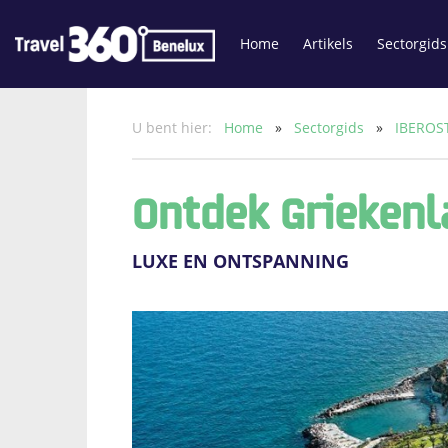
Home
Artikels
Sectorgids
U bent hier:
Home
»
Sectorgids
»
IBEROS
Ontdek Griekenl
LUXE EN ONTSPANNING