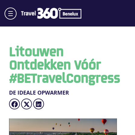
Litouwen
Ontdekken Vóór
#BETravelCongress
DE IDEALE OPWARMER