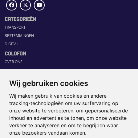
CATEGORIEËN
TRANSPORT
BESTEMMINGEN
DIGITAL
COLOFON
OVER ONS
COMMUNICATION PLATFORM
CONTACT
Wij gebruiken cookies
RUBRIEKEN
Wij maken gebruik van cookies en andere
HOME
tracking-technologieën om uw surfervaring op
SECTORGIDS
onze website te verbeteren, om gepersonaliseerde
JOBS
inhoud en advertenties te tonen, om onze website
HAPPENING
verkeer te analyseren en om te begrijpen waar
onze bezoekers vandaan komen.