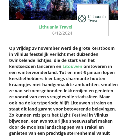
Lithuania Travel
6/12/2024
Op vrijdag 29 november werd de grote kerstboom
in Vilnius feestelijk verlicht met duizenden
twinkelende lichtjes, die de start van het
kerstseizoen lanceren en
Litouwen
omtoveren in
een winterwonderland. Tot en met 6 januari lopen
kerstliefhebbers hier langs charmante houten
kraampjes met handgemaakte ambachten, smullen
ze van seizoensgebonden lekkernijen en genieten
ze vooral van een vreugdevolle stadssfeer. Maar
ook na de kerstperiode blijft Litouwen stralen en
staat dit land garant voor betoverende belevingen.
Zo kunnen reizigers het Light Festival in Vilnius
bijwonen, een avontuurlijke sneeuwsafari maken
door de mooiste landschappen van Trakai en
genieten van een prachtige sterrenhemel vanuit