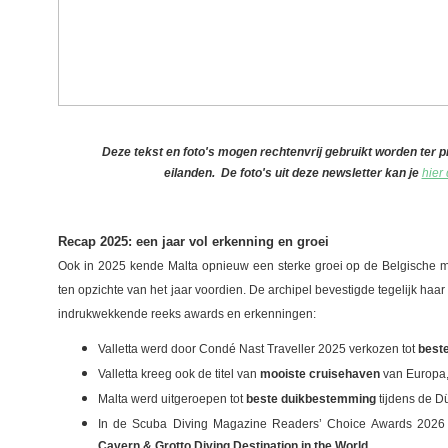
Deze tekst en foto's mogen rechtenvrij gebruikt worden ter 
eilanden. De foto's uit deze newsletter kan je
hier
Recap 2025: een jaar vol erkenning en groei
Ook in 2025 kende Malta opnieuw een sterke groei op de Belgische 
ten opzichte van het jaar voordien. De archipel bevestigde tegelijk haar
indrukwekkende reeks awards en erkenningen:
Valletta werd door Condé Nast Traveller 2025 verkozen tot
beste
Valletta kreeg ook de titel van
mooiste cruisehaven
van Europa, 
Malta werd uitgeroepen tot
beste duikbestemming
tijdens de D
In de Scuba Diving Magazine Readers’ Choice Awards 2026 
Cavern & Grotto Diving Destination in the World