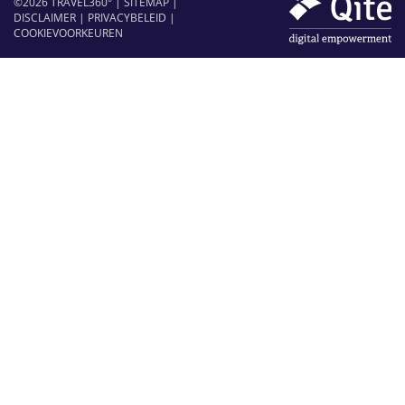
©2026 TRAVEL360° |
SITEMAP
|
DISCLAIMER
|
PRIVACYBELEID
|
COOKIEVOORKEUREN