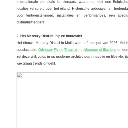
internationale en lokale kunstenaars, waaronder ook een Belgische
locaties verspreid over het eiland. Historische gebouwen en hedend
voor tentoonstellingen, installaties en performances, een abso
cultuurliefhebbers.
2. Het Mercury District: hip en innovatief
Het nieuwe Mercury District in Malta wordt dé hotspot van 2026. Met he
spectaculaire
Odyssey Flying Theatre
, het
Museum of Illusions
en een
zet deze wijk volop in op moderne architectuur, innovatie en lifestyle.
wie graag trends ontdekt.