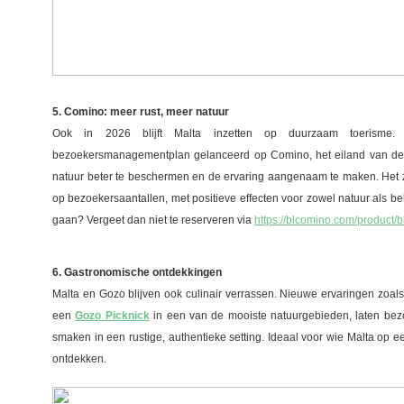
5. Comino: meer rust, meer natuur
Ook in 2026 blijft Malta inzetten op duurzaam toerisme
bezoekersmanagementplan gelanceerd op Comino, het eiland van de
natuur beter te beschermen en de ervaring aangenaam te maken. Het 
op bezoekersaantallen, met positieve effecten voor zowel natuur als bel
gaan? Vergeet dan niet te reserveren via
https://blcomino.com/product/
6. Gastronomische ontdekkingen
Malta en Gozo blijven ook culinair verrassen. Nieuwe ervaringen zoal
een
Gozo Picknick
in een van de mooiste natuurgebieden, laten bez
smaken in een rustige, authentieke setting. Ideaal voor wie Malta op 
ontdekken.