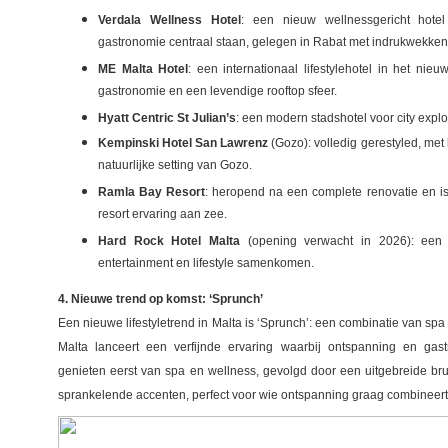
Verdala Wellness Hotel
: een nieuw wellnessgericht hote
gastronomie centraal staan, gelegen in Rabat met indrukwekke
ME Malta Hotel
: een internationaal lifestylehotel in het nieu
gastronomie en een levendige rooftop sfeer.
Hyatt Centric St Julian’s
: een modern stadshotel voor city explor
Kempinski Hotel San Lawrenz
(Gozo): volledig gerestyled, met
natuurlijke setting van Gozo.
Ramla Bay Resort
: heropend na een complete renovatie en is
resort ervaring aan zee.
Hard Rock Hotel Malta
(opening verwacht in 2026): een
entertainment en lifestyle samenkomen.
4. Nieuwe trend op komst: ‘Sprunch’
Een nieuwe lifestyletrend in Malta is ‘Sprunch’: een combinatie van sp
Malta lanceert een verfijnde ervaring waarbij ontspanning en g
genieten eerst van spa en wellness, gevolgd door een uitgebreide br
sprankelende accenten, perfect voor wie ontspanning graag combineert 