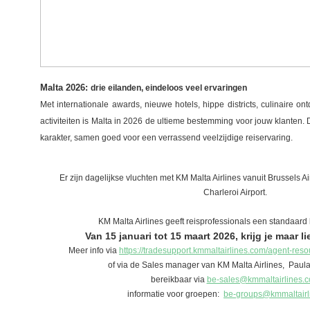
Malta 2026:
drie eilanden, eindeloos veel ervaringen
Met internationale awards, nieuwe hotels, hippe districts, culinaire o
activiteiten is Malta in 2026 de ultieme bestemming voor jouw klanten. 
karakter, samen goed voor een verrassend veelzijdige reiservaring.
Er zijn dagelijkse vluchten met KM Malta Airlines vanuit Brussels A
Charleroi Airport.
KM Malta Airlines geeft reisprofessionals een standaard
Van 15 januari tot 15 maart 2026, krijg je maar li
Meer info via
https://tradesupport.kmmaltairlines.com/agent-resou
of via de Sales manager van KM Malta Airlines, Paula
bereikbaar via
be-sales@kmmaltairlines.
informatie voor groepen:
be-groups@kmmaltairl